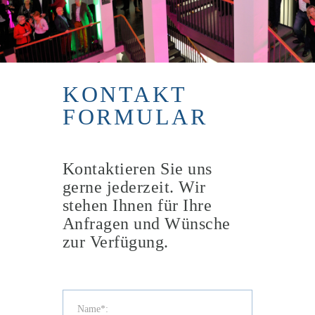
KONTAKT
FORMULAR
Kontaktieren Sie uns
gerne jederzeit. Wir
stehen Ihnen für Ihre
Anfragen und Wünsche
zur Verfügung.
*This is not a valid name.
*This field is required.