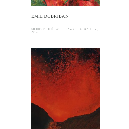
EMIL DOBRIBAN
SILHOUETTE, ÖL AUF LEINWAND, 80 X 100 CM,
2013
as Didymos
idt