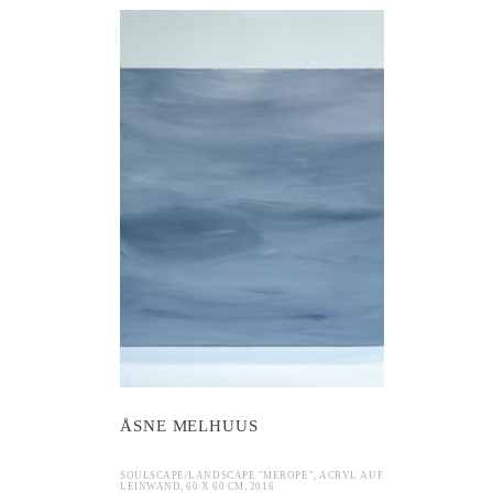
 Melhuus
ÅSNE MELHUUS
SOULSCAPE/LANDSCAPE "MEROPE", ACRYL AUF
LEINWAND, 60 X 60 CM, 2016