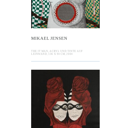
MIKAEL JENSEN
THE IT MAN, ACRYL UND TINTE AUF
LEINWAND, 136 X 94 CM, 2004
 Bech