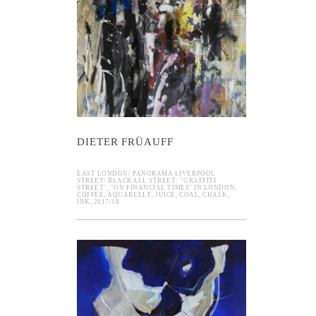
DIETER FRÜAUFF
EAST LONDON/ PANORAMA LIVERPOOL
STREET/ BLACKALL STREET: "GRAFFITI
STREET", "ON FINANCIAL TIMES" IN LONDON,
COFFEE, AQUARELLE, JUICE, COAL, CHALK,
INK, 2017/18