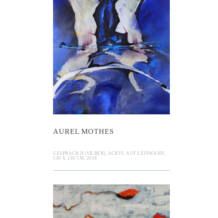
l Mothes
AUREL MOTHES
GESPRÄCH II (SILBER), ACRYL AUF LEINWAND,
100 X 130 CM, 2018