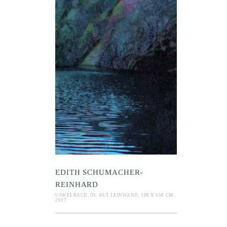
 Schumacher
ard
EDITH SCHUMACHER-
REINHARD
UNKELBACH, ÖL AUF LEINWAND, 100 X 150 CM,
2017