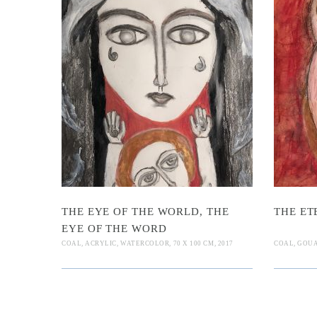
ye of the Wor
The Etern
R
ye of the Wor
THE EYE OF THE WORLD, THE
THE ET
EYE OF THE WORD
COAL, ACRYLIC, WATERCOLOR, 70 X 100 CM, 2017
COAL, GOUAC