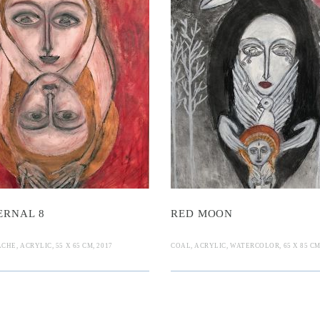
ld,
al 8
ed Moon
Hand
d
ERNAL 8
RED MOON
HE, ACRYLIC, 55 X 65 CM, 2017
COAL, ACRYLIC, WATERCOLOR, 65 X 85 CM