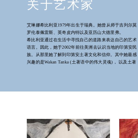
关于艺术家
艾琳娜希比利亚1979年出生于瑞典。她曾从师于吉列尔莫
罗伦泰佩雷斯、英奇皮内特以及亚历山大德里弗。
希比利亚通过在生活中寻找自己的道路来表达自己的艺术
触，而并不只是沉醉于大城市虚幻的商业生活之中，因为
语言。因此，她于2002年前往美洲去认识当地的印第安民
存在于都市中的五至孝为正在逐渐吞噬地球。希比利亚同
族。从那里她了解到印第安土著文化和信仰。其中她最感
时也对亚洲宗教中的女神形象以及亚洲主流艺术十分着
兴趣的是Wakan Tanka (土著语中的伟大灵魂)， 以及土著
迷。这些艺术激发了她自己的艺术构想。由于她作品的中